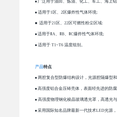
广泛用于油田、炼油、化工、军工、海上钻
■
适用于1区、2区爆炸性气体环境;
■
适用于21区、22区可燃性粉尘区域:
■
适用于ⅡA、
Ⅱ
B、ⅡC爆炸性气体环境;
■
适用于 T1~T6 温度组别。
■
产品
特点
两腔复合型防爆结构设计，光源腔隔爆型和
■
高强度铝合金压铸壳体，表面经先进的防腐
■
高强度物理钢化棱晶玻璃透光罩，高透光与
■
采用国际知名品牌最新一代技术LED光源
■