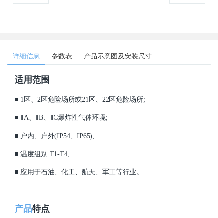
详细信息
参数表
产品示意图及安装尺寸
适用范围
■ 1区、2区危险场所或21区、22区危险场所;
■ ⅡA、ⅡB、ⅡC爆炸性气体环境;
■ 户内、户外(IP54、IP65);
■ 温度组别:T1-T4;
■ 应用于石油、化工、航天、军工等行业。
产品
特点